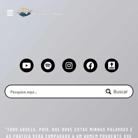
Buscar
"TODO AQUELE, POIS, QUE OUVE ESTAS MINHAS PALAVRAS E
AS PRATICA SERÁ COMPARADO A UM HOMEM PRUDENTE QUE