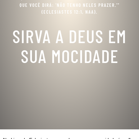
QUE VOCÊ DIRÁ: 'NÃO TENHO NELES PRAZER.'"
(ECLESIASTES 12:1, NAA).
SIRVA A DEUS EM
SUA MOCIDADE